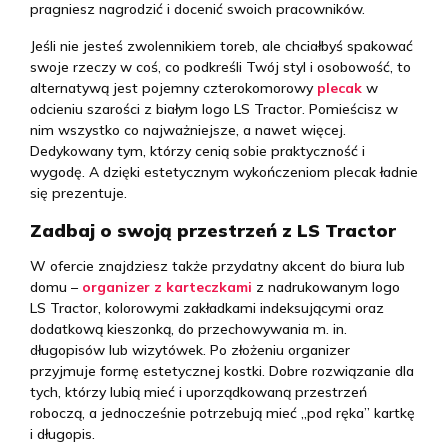
pragniesz nagrodzić i docenić swoich pracowników.
Jeśli nie jesteś zwolennikiem toreb, ale chciałbyś spakować
swoje rzeczy w coś, co podkreśli Twój styl i osobowość, to
alternatywą jest pojemny czterokomorowy
plecak
w
odcieniu szarości z białym logo LS Tractor. Pomieścisz w
nim wszystko co najważniejsze, a nawet więcej.
Dedykowany tym, którzy cenią sobie praktyczność i
wygodę. A dzięki estetycznym wykończeniom plecak ładnie
się prezentuje.
Zadbaj o swoją przestrzeń z LS Tractor
W ofercie znajdziesz także przydatny akcent do biura lub
domu –
organizer z karteczkami
z nadrukowanym logo
LS Tractor, kolorowymi zakładkami indeksującymi oraz
dodatkową kieszonką, do przechowywania m. in.
długopisów lub wizytówek. Po złożeniu organizer
przyjmuje formę estetycznej kostki. Dobre rozwiązanie dla
tych, którzy lubią mieć i uporządkowaną przestrzeń
roboczą, a jednocześnie potrzebują mieć „pod ręka” kartkę
i długopis.