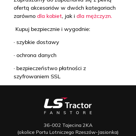
ofertą akcesoriów w dwóch kategoriach
zarówno
dla kobiet
, jak i
dla mężczyzn.
Kupuj bezpiecznie i wygodnie:
· szybkie dostawy
· ochrona danych
· bezpieczeństwo płatności z
szyfrowaniem SSL
36-002 Tajecina 2KA
(okolice Portu Lotniczego Rzeszów-Jasionka)