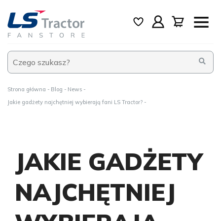
Strona główna
Blog
News
Jakie gadżety najchętniej wybierają fani LS Tractor?
JAKIE GADŻETY
NAJCHĘTNIEJ