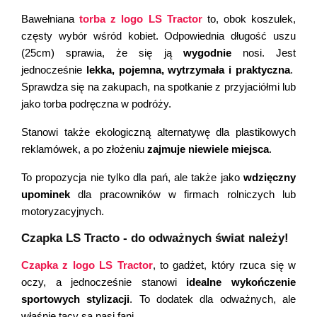
Bawełniana 
torba z logo LS Tractor
 to, obok koszulek, 
częsty wybór wśród kobiet. Odpowiednia długość uszu 
(25cm) sprawia, że się ją 
wygodnie
 nosi. Jest 
jednocześnie 
lekka, pojemna, wytrzymała i praktyczna
.  
Sprawdza się na zakupach, na spotkanie z przyjaciółmi lub 
jako torba podręczna w podróży. 
Stanowi także ekologiczną alternatywę dla plastikowych 
reklamówek, a po złożeniu 
zajmuje niewiele miejsca
. 
To propozycja nie tylko dla pań, ale także jako
 wdzięczny 
upominek
 dla pracowników w firmach rolniczych lub 
motoryzacyjnych.
Czapka LS Tracto - do odważnych świat należy!
Czapka z logo LS Tractor
, to gadżet, który rzuca się w 
oczy, a jednocześnie stanowi 
idealne wykończenie 
sportowych stylizacji
. To dodatek dla odważnych, ale 
właśnie tacy są nasi fani. 