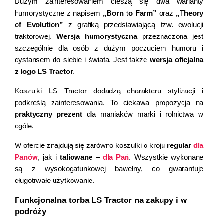
Dużym zainteresowaniem cieszą się dwa warianty 
humorystyczne z napisem 
„Born to Farm”
 oraz 
„Theory 
of Evolution”
 z grafiką przedstawiającą tzw. ewolucji 
traktorowej. 
Wersja humorystyczna
 przeznaczona jest 
szczególnie dla osób z dużym poczuciem humoru i 
dystansem do siebie i świata. 
Jest także 
wersja oficjalna 
z logo LS Tractor
. 
Koszulki LS Tractor dodadzą charakteru stylizacji i 
podkreślą zainteresowania. To ciekawa propozycja na 
praktyczny prezent
 dla maniaków marki i rolnictwa w 
ogóle.
W ofercie znajdują się zarówno koszulki o kroju 
regular 
dla 
Panów
, jak i 
taliowane
 – 
dla Pań
. Wszystkie wykonane 
są z wysokogatunkowej bawełny, co gwarantuje 
długotrwałe użytkowanie. 
Funkcjonalna torba LS Tractor na zakupy i w 
podróży