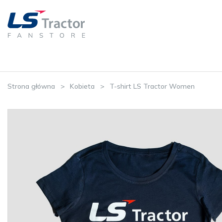
Strona główna
Kobieta
T-shirt LS Tractor Women