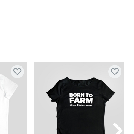
M
Rozmiar: