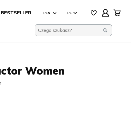
BESTSELLER
PLN
PL
ractor Women
n