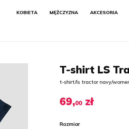
KOBIETA
MĘŻCZYZNA
AKCESORIA
T-shirt LS T
t-shirt/ls tractor navy/wome
69,
zł
00
Rozmiar