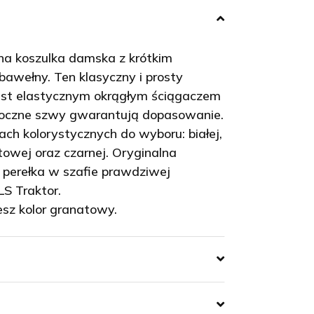
na koszulka damska z krótkim
awełny. Ten klasyczny i prosty
est elastycznym okrągłym ściągaczem
 Boczne szwy gwarantują dopasowanie.
ch kolorystycznych do wyboru: białej,
atowej oraz czarnej. Oryginalna
o perełka w szafie prawdziwej
LS Traktor.
esz kolor granatowy.