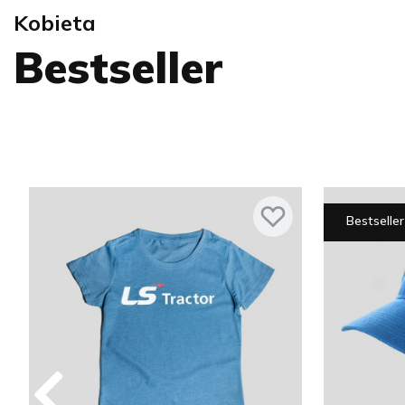
Kobieta
Bestseller
Bestseller
Rozmiar:
S
M
L