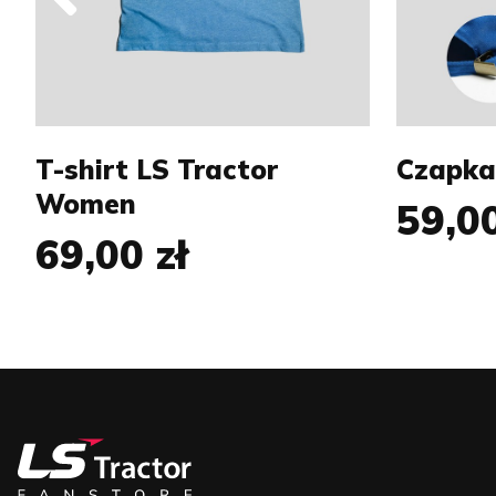
XL
XXL
T-shirt LS Tractor
Czapka
Women
59,00
69,00 zł