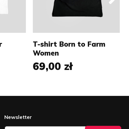
XXL
S
M
L
r
T-shirt Born to Farm
Women
69,00 zł
Newsletter