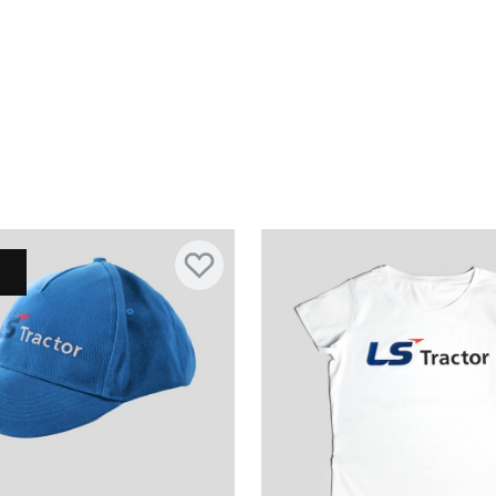
Rozmiar:
XS
S