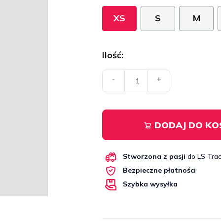
XS
S
M
Ilość:
-
+
DODAJ DO KO
Stworzona z pasji
do LS Trac
Bezpieczne płatności
Szybka wysyłka