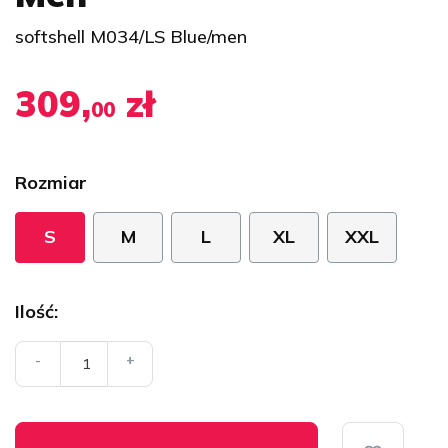
softshell M034/LS Blue/men
309,
zł
00
Rozmiar
S
M
L
XL
XXL
Ilość:
-
+